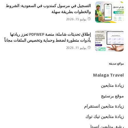
التسجيل في مرسول كمندوب في السعودية: الشروط
والخطوات بطريقة سهلة
يوليو 15, 2026
إطلاق تحديثات شاملة: منصة PDFWEP تعزز ريادتها
بأدوات متطورة لضغط وحماية وتخصيص الملفات مجاناً
يوليو 11, 2026
مواقع صديقة
Malaga Travel
زيادة متابعين
موقع برستيج
زيادة متابعين انستقرام
زيادة متابعين تيك توك
رشق متابعين انستا